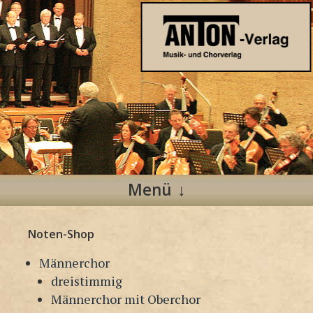
Anton Verlag
Musik- und Chorverlag
Menü
Zum
Noten-Shop
Inhalt
springen
Männerchor
dreistimmig
Männerchor mit Oberchor