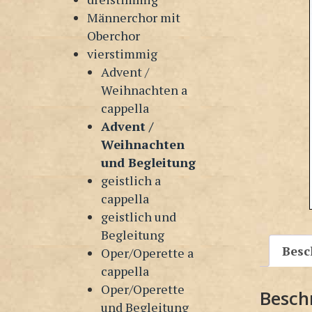
Männerchor mit
Oberchor
vierstimmig
Advent /
Weihnachten a
cappella
Advent /
Weihnachten
und Begleitung
geistlich a
cappella
geistlich und
Begleitung
Besc
Oper/Operette a
cappella
Oper/Operette
Besch
und Begleitung