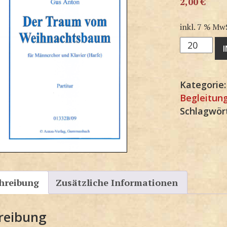
2,00
€
inkl. 7 % Mw
M1332SP
Menge
Kategorie
Begleitun
Schlagwör
hreibung
Zusätzliche Informationen
reibung