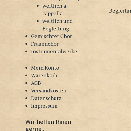
weltlich a
Begleitun
cappella
weltlich und
Begleitung
Gemischter Chor
Frauenchor
Instrumentalwerke
Mein Konto
Warenkorb
AGB
Versandkosten
Datenschutz
Impressum
Wir helfen Ihnen
gerne…