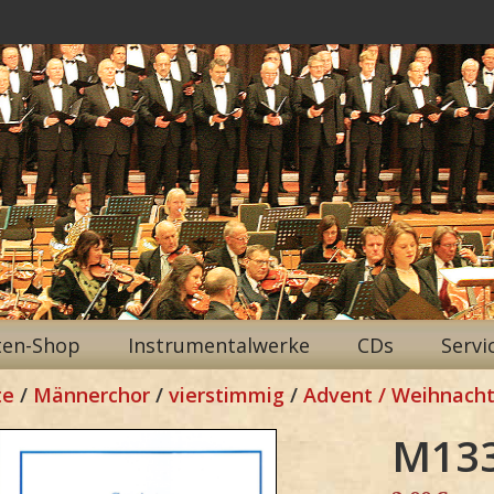
ten-Shop
Instrumentalwerke
CDs
Servi
te
/
Männerchor
/
vierstimmig
/
Advent / Weihnacht
M13