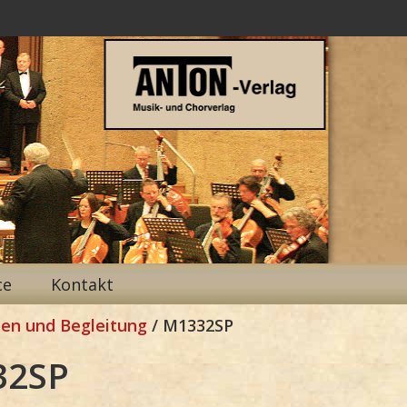
ce
Kontakt
en und Begleitung
/ M1332SP
32SP