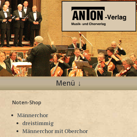
Anton Verlag
Musik- und Chorverlag
Menü
Zum
Noten-Shop
Inhalt
springen
Männerchor
dreistimmig
Männerchor mit Oberchor