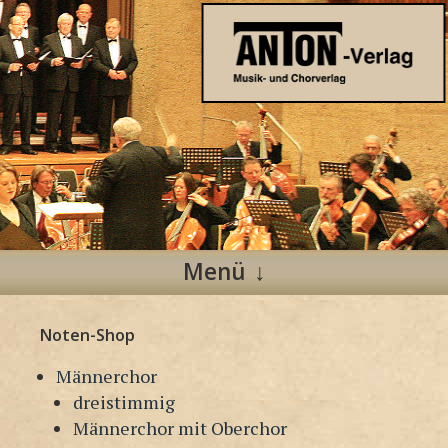
Anton Verlag
Musik- und Chorverlag
Menü
Zum
Noten-Shop
Inhalt
springen
Männerchor
dreistimmig
Männerchor mit Oberchor