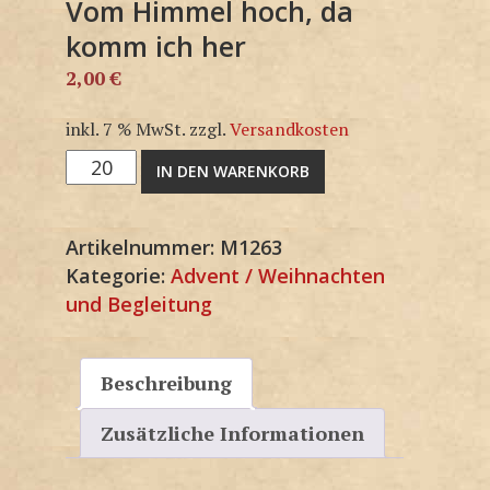
Vom Himmel hoch, da
komm ich her
2,00
€
inkl. 7 % MwSt.
zzgl.
Versandkosten
Vom
IN DEN WARENKORB
Himmel
hoch,
Artikelnummer:
M1263
da
Kategorie:
Advent / Weihnachten
komm
und Begleitung
ich
her
Menge
Beschreibung
Zusätzliche Informationen