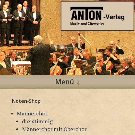
Anton Verlag
Musik- und Chorverlag
Menü
Zum
Noten-Shop
Inhalt
springen
Männerchor
dreistimmig
Männerchor mit Oberchor