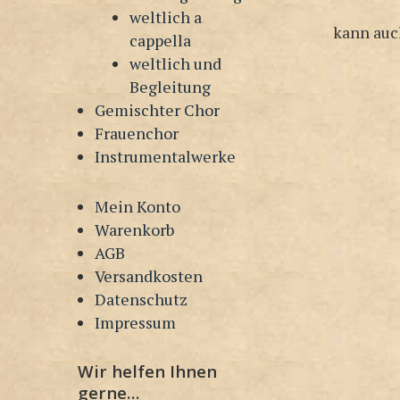
weltlich a
kann auc
cappella
weltlich und
Begleitung
Gemischter Chor
Frauenchor
Instrumentalwerke
Mein Konto
Warenkorb
AGB
Versandkosten
Datenschutz
Impressum
Wir helfen Ihnen
gerne…