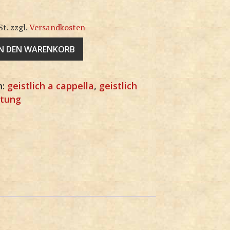
St.
zzgl.
Versandkosten
IN DEN WARENKORB
n:
geistlich a cappella
,
geistlich
itung