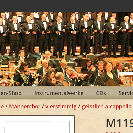
ten-Shop
Instrumentalwerke
CDs
Servi
te
/
Männerchor
/
vierstimmig
/
geistlich a cappella
M11