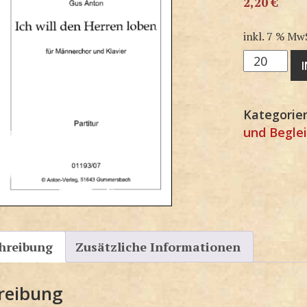
2,20
€
inkl. 7 % Mw
M1193SP
Menge
Kategorie
und Begle
hreibung
Zusätzliche Informationen
reibung