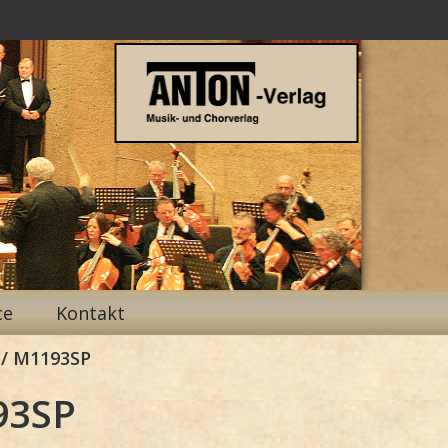
ce
Kontakt
/ M1193SP
93SP