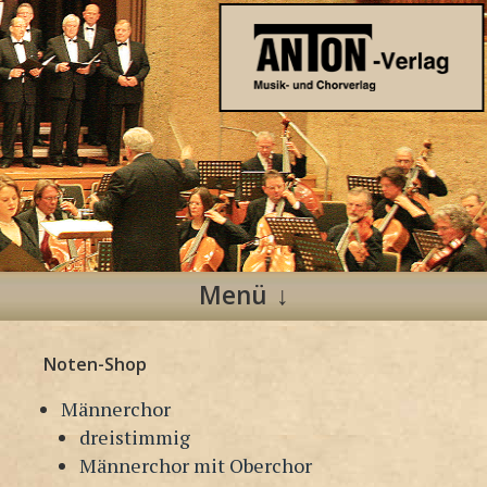
Anton Verlag
Musik- und Chorverlag
Menü
Zum
Noten-Shop
Inhalt
springen
Männerchor
dreistimmig
Männerchor mit Oberchor