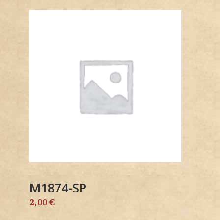
M1874-SP
2,00
€