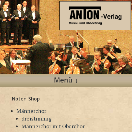
Anton Verlag
Musik- und Chorverlag
Menü
Zum
Noten-Shop
Inhalt
springen
Männerchor
dreistimmig
Männerchor mit Oberchor