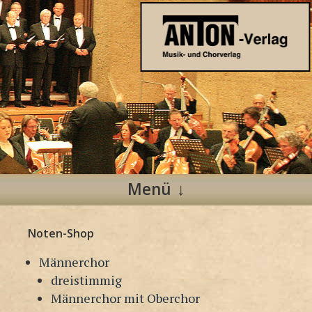
Anton Verlag
Musik- und Chorverlag
Menü
Zum
Noten-Shop
Inhalt
springen
Männerchor
dreistimmig
Männerchor mit Oberchor