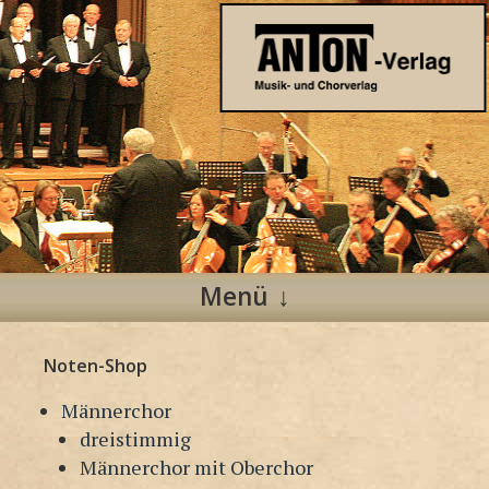
Anton Verlag
Musik- und Chorverlag
Menü
Zum
Noten-Shop
Inhalt
springen
Männerchor
dreistimmig
Männerchor mit Oberchor