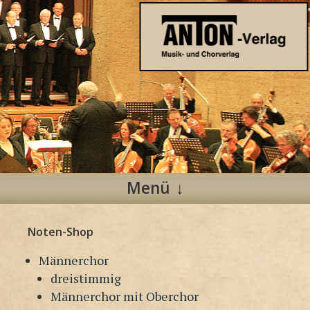
Anton Verlag
Musik- und Chorverlag
Menü
Zum
Noten-Shop
Inhalt
springen
Männerchor
dreistimmig
Männerchor mit Oberchor