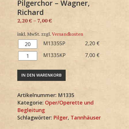
Pilgerchor – Wagner,
Richard
2,20
€
–
7,00
€
inkl. MwSt.
zzgl.
Versandkosten
M1335SP
M1335SP
2,20
€
Menge
M1335KP
M1335KP
7,00
€
Menge
IN DEN WARENKORB
Artikelnummer:
M1335
Kategorie:
Oper/Operette und
Begleitung
Schlagwörter:
Pilger
,
Tannhäuser