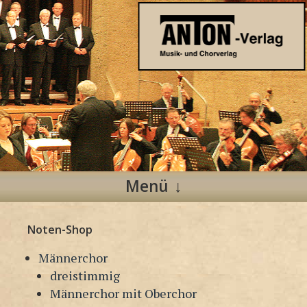
Anton Verlag
Musik- und Chorverlag
Menü
Zum
Noten-Shop
Inhalt
springen
Männerchor
dreistimmig
Männerchor mit Oberchor