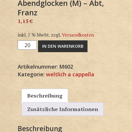
Abendglocken (M) – Abt,
Franz
1,15
€
inkl. 7 % MwSt.
zzgl.
Versandkosten
Abendglocken
IN DEN WARENKORB
(M)
-
Artikelnummer:
M602
Abt,
Kategorie:
weltlich a cappella
Franz
Menge
Beschreibung
Zusätzliche Informationen
Beschreibung