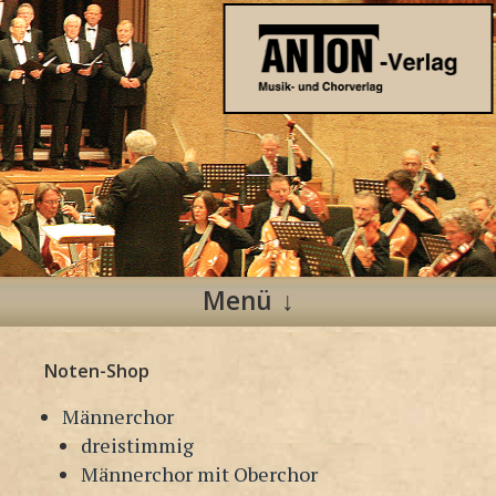
Anton Verlag
Musik- und Chorverlag
Menü
Zum
Noten-Shop
Inhalt
springen
Männerchor
dreistimmig
Männerchor mit Oberchor