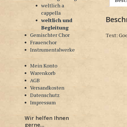
Besc
weltlich a
cappella
Besch
weltlich und
Begleitung
Gemischter Chor
Text: Go
Frauenchor
Instrumentalwerke
Mein Konto
Warenkorb
AGB
Versandkosten
Datenschutz
Impressum
Wir helfen Ihnen
gerne…