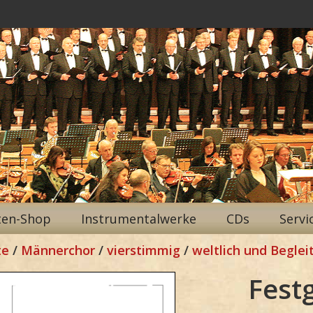
ten-Shop
Instrumentalwerke
CDs
Servi
te
/
Männerchor
/
vierstimmig
/
weltlich und Beglei
Fest