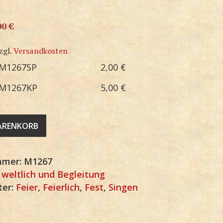
00
€
zgl.
Versandkosten
M1267SP
2,00
€
M1267KP
5,00
€
WARENKORB
mmer:
M1267
:
weltlich und Begleitung
ter:
Feier
,
Feierlich
,
Fest
,
Singen