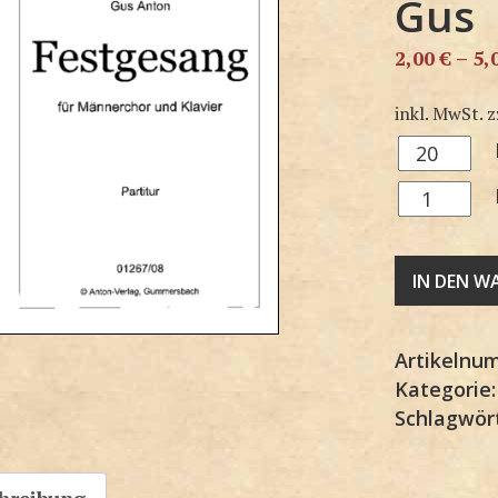
Gus
2,00
€
–
5,
inkl. MwSt.
z
M1267SP
Menge
M1267KP
Menge
IN DEN 
Artikelnu
Kategorie
Schlagwör