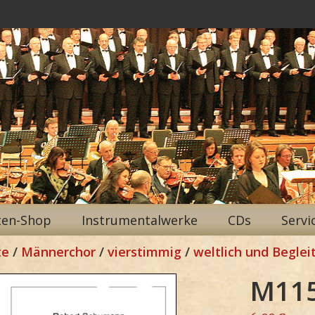
ten-Shop
Instrumentalwerke
CDs
Servi
te
/
Männerchor
/
vierstimmig
/
weltlich und Beglei
M11