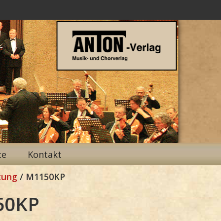
ce
Kontakt
tung
/ M1150KP
50KP