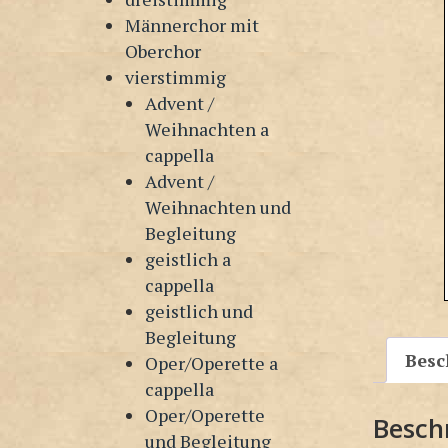
Männerchor mit
Oberchor
vierstimmig
Advent /
Weihnachten a
cappella
Advent /
Weihnachten und
Begleitung
geistlich a
cappella
geistlich und
Begleitung
Besc
Oper/Operette a
cappella
Oper/Operette
Besch
und Begleitung