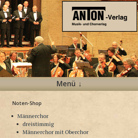
Anton Verlag
Musik- und Chorverlag
Menü
Zum
Noten-Shop
Inhalt
springen
Männerchor
dreistimmig
Männerchor mit Oberchor