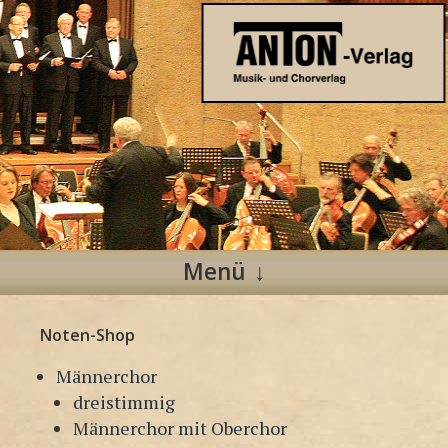
Anton Verlag
Musik- und Chorverlag
Menü
Zum
Noten-Shop
Inhalt
springen
Männerchor
dreistimmig
Männerchor mit Oberchor