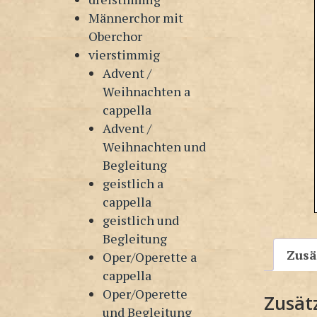
Männerchor mit
Oberchor
vierstimmig
Advent /
Weihnachten a
cappella
Advent /
Weihnachten und
Begleitung
geistlich a
cappella
geistlich und
Begleitung
Zusä
Oper/Operette a
cappella
Oper/Operette
Zusät
und Begleitung