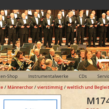
ten-Shop
Instrumentalwerke
CDs
Servi
te
/
Männerchor
/
vierstimmig
/
weltlich und Beglei
M17