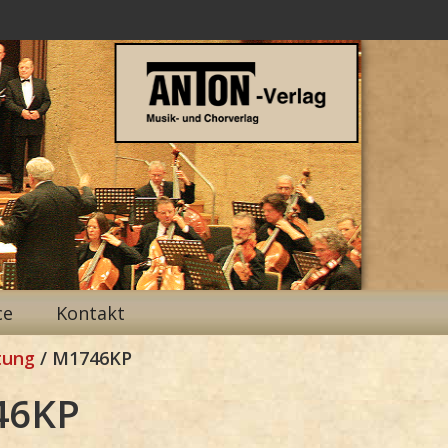
ce
Kontakt
tung
/ M1746KP
46KP