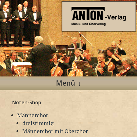
Anton Verlag
Musik- und Chorverlag
Menü
Zum
Noten-Shop
Inhalt
springen
Männerchor
dreistimmig
Männerchor mit Oberchor