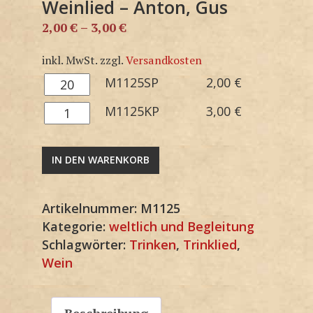
Weinlied – Anton, Gus
2,00
€
–
3,00
€
inkl. MwSt.
zzgl.
Versandkosten
M1125SP
M1125SP
2,00
€
Menge
M1125KP
M1125KP
3,00
€
Menge
IN DEN WARENKORB
Artikelnummer:
M1125
Kategorie:
weltlich und Begleitung
Schlagwörter:
Trinken
,
Trinklied
,
Wein