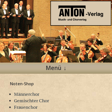
Anton Verlag
Musik- und Chorverlag
Menü
Zum
Noten-Shop
Inhalt
springen
Männerchor
Gemischter Chor
Frauenchor