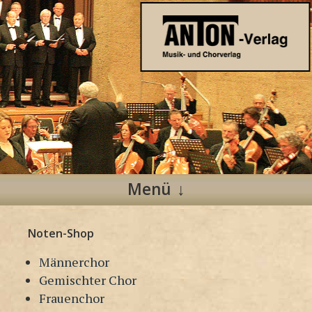
Anton Verlag
Musik- und Chorverlag
Menü
Zum
Noten-Shop
Inhalt
springen
Männerchor
Gemischter Chor
Frauenchor