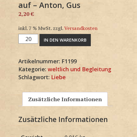
auf – Anton, Gus
2,20
€
inkl. 7 % MwSt.
zzgl.
Versandkosten
Die
IN DEN WARENKORB
Liebe
höret
Artikelnummer:
F1199
niemals
Kategorie:
weltlich und Begleitung
auf
Schlagwort:
Liebe
-
Anton,
Gus
Zusätzliche Informationen
Menge
Zusätzliche Informationen