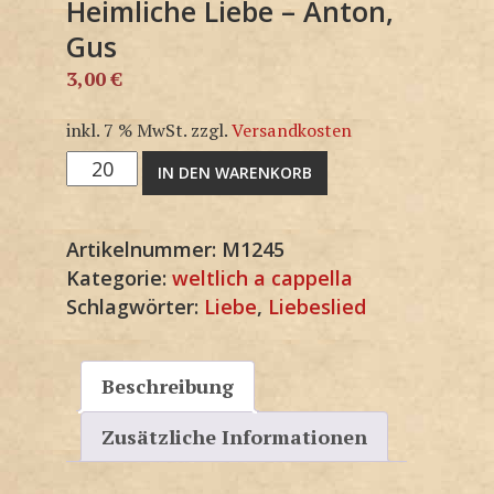
Heimliche Liebe – Anton,
Gus
3,00
€
inkl. 7 % MwSt.
zzgl.
Versandkosten
Heimliche
IN DEN WARENKORB
Liebe
-
Artikelnummer:
M1245
Anton,
Kategorie:
weltlich a cappella
Gus
Schlagwörter:
Liebe
,
Liebeslied
Menge
Beschreibung
Zusätzliche Informationen