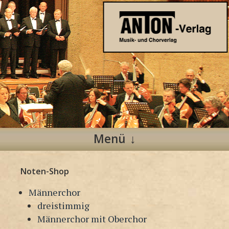
Anton Verlag
Musik- und Chorverlag
Menü
Zum
Noten-Shop
Inhalt
springen
Männerchor
dreistimmig
Männerchor mit Oberchor