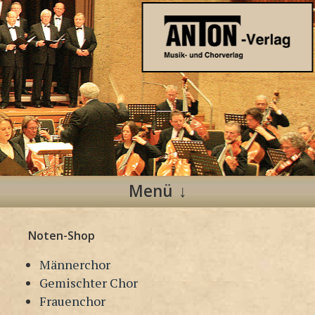
Anton Verlag
Musik- und Chorverlag
Menü
Zum
Noten-Shop
Inhalt
springen
Männerchor
Gemischter Chor
Frauenchor