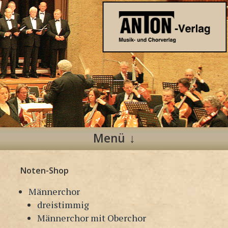
Anton Verlag
Musik- und Chorverlag
Menü
Zum
Noten-Shop
Inhalt
springen
Männerchor
dreistimmig
Männerchor mit Oberchor