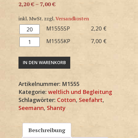
2,20
€
–
7,00
€
inkl. MwSt.
zzgl.
Versandkosten
M1555SP
M1555SP
2,20
€
Menge
M1555KP
M1555KP
7,00
€
Menge
IN DEN WARENKORB
Artikelnummer:
M1555
Kategorie:
weltlich und Begleitung
Schlagwörter:
Cotton
,
Seefahrt
,
Seemann
,
Shanty
Beschreibung