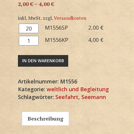
2,00
€
–
4,00
€
inkl. MwSt.
zzgl.
Versandkosten
M1556SP
M1556SP
2,00
€
Menge
M1556KP
M1556KP
4,00
€
Menge
IN DEN WARENKORB
Artikelnummer:
M1556
Kategorie:
weltlich und Begleitung
Schlagwörter:
Seefahrt
,
Seemann
Beschreibung