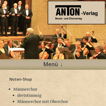
Anton Verlag
Musik- und Chorverlag
Menü
Zum
Noten-Shop
Inhalt
springen
Männerchor
dreistimmig
Männerchor mit Oberchor