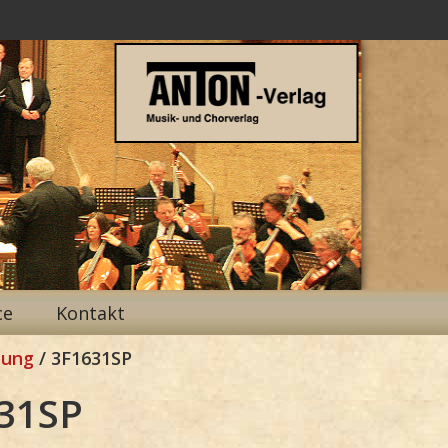
ce
Kontakt
tung
/ 3F1631SP
31SP