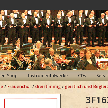
ten-Shop
Instrumentalwerke
CDs
Servi
te
/
Frauenchor
/
dreistimmig
/
geistlich und Beglei
3F16