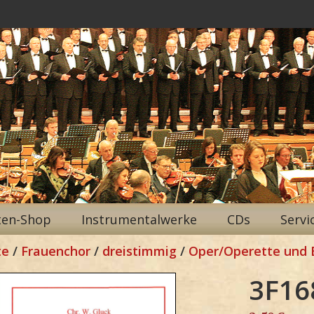
ten-Shop
Instrumentalwerke
CDs
Servi
te
/
Frauenchor
/
dreistimmig
/
Oper/Operette und 
3F16