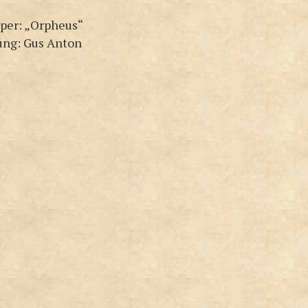
Oper: „Orpheus“
ung: Gus Anton