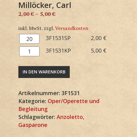
Millöcker, Carl
2,00
€
–
5,00
€
inkl. MwSt.
zzgl.
Versandkosten
3F1531SP
3F1531SP
2,00
€
Menge
3F1531KP
3F1531KP
5,00
€
Menge
IN DEN WARENKORB
Artikelnummer:
3F1531
Kategorie:
Oper/Operette und
Begleitung
Schlagwörter:
Anzoletto
,
Gasparone