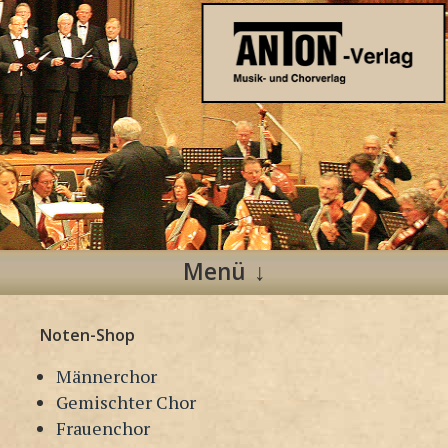
Anton Verlag
Musik- und Chorverlag
Menü
Zum
Noten-Shop
Inhalt
springen
Männerchor
Gemischter Chor
Frauenchor