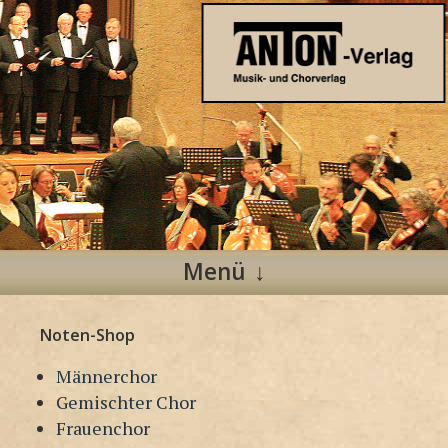
Anton Verlag
Musik- und Chorverlag
Menü
Zum
Noten-Shop
Inhalt
springen
Männerchor
Gemischter Chor
Frauenchor