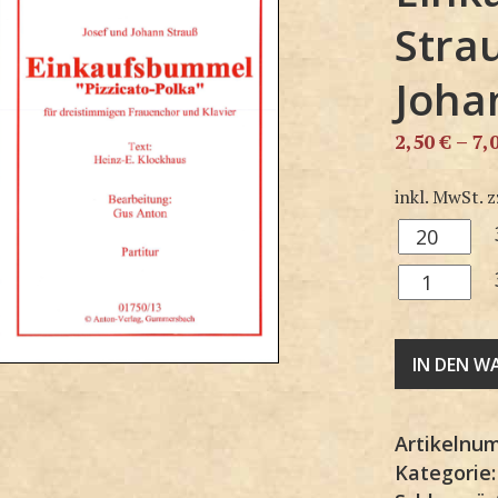
Stra
Joha
2,50
€
–
7,
inkl. MwSt.
z
3F1750SP
Menge
3F1750KP
Menge
IN DEN 
Artikelnu
Kategorie