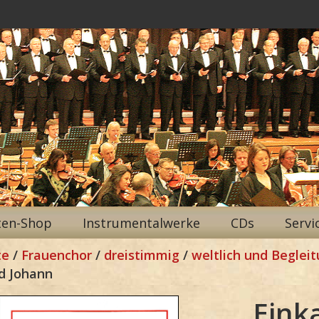
ten-Shop
Instrumentalwerke
CDs
Servi
te
/
Frauenchor
/
dreistimmig
/
weltlich und Beglei
d Johann
Eink