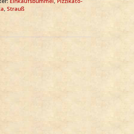
ter:
Einkaufsbummel
,
Pizzikato-
ka
,
Strauß