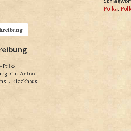
Schlagwör
Polka
,
Pol
hreibung
reibung
o-Polka
ung: Gus Anton
inz E. Klockhaus