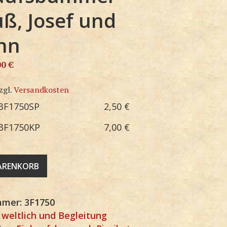
uß, Josef und
nn
00
€
zgl.
Versandkosten
3F1750SP
2,50
€
3F1750KP
7,00
€
WARENKORB
mmer:
3F1750
:
weltlich und Begleitung