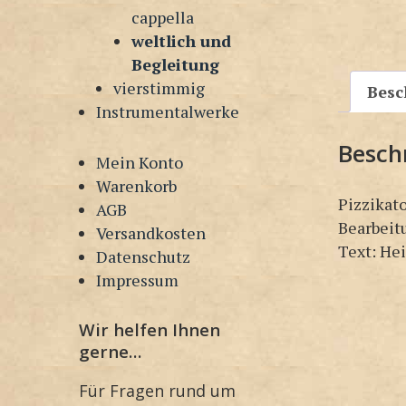
cappella
weltlich und
Begleitung
vierstimmig
Besc
Instrumentalwerke
Besch
Mein Konto
Warenkorb
Pizzikat
AGB
Bearbeit
Versandkosten
Text: He
Datenschutz
Impressum
Wir helfen Ihnen
gerne…
Für Fragen rund um