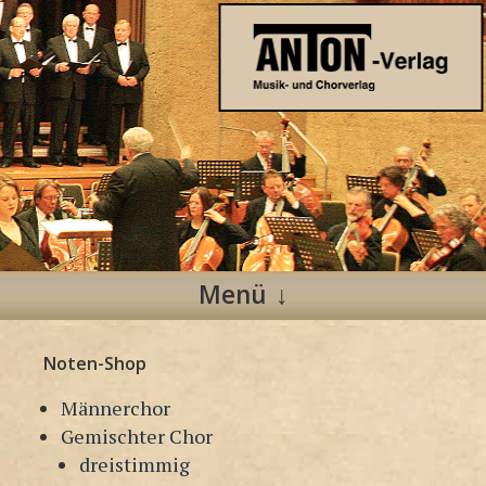
Anton Verlag
Musik- und Chorverlag
Menü
Zum
Noten-Shop
Inhalt
springen
Männerchor
Gemischter Chor
dreistimmig