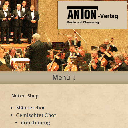
Anton Verlag
Musik- und Chorverlag
Menü
Zum
Noten-Shop
Inhalt
springen
Männerchor
Gemischter Chor
dreistimmig