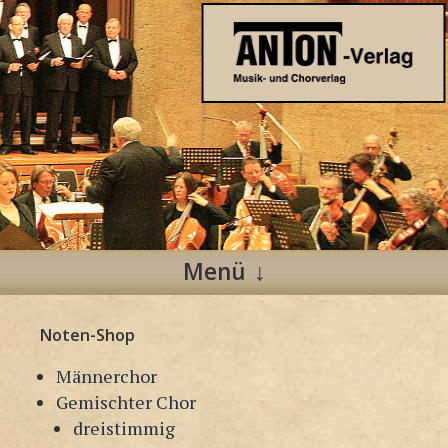
Anton Verlag
Musik- und Chorverlag
Menü
Zum
Noten-Shop
Inhalt
springen
Männerchor
Gemischter Chor
dreistimmig