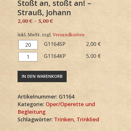
Stoßt an, stoßt an! –
Strauß, Johann
2,00
€
–
5,00
€
inkl. MwSt.
zzgl.
Versandkosten
G1164SP
G1164SP
2,00
€
Menge
G1164KP
G1164KP
5,00
€
Menge
IN DEN WARENKORB
Artikelnummer:
G1164
Kategorie:
Oper/Operette und
Begleitung
Schlagwörter:
Trinken
,
Trinklied