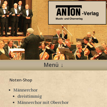
Anton Verlag
Musik- und Chorverlag
Menü
Zum
Noten-Shop
Inhalt
springen
Männerchor
dreistimmig
Männerchor mit Oberchor