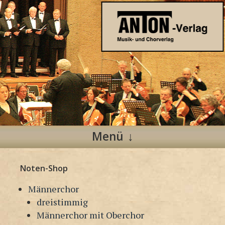
Anton Verlag
Musik- und Chorverlag
Menü
Zum
Noten-Shop
Inhalt
springen
Männerchor
dreistimmig
Männerchor mit Oberchor