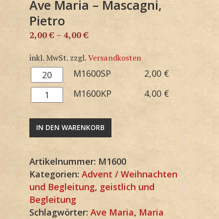
Ave Maria – Mascagni,
Pietro
2,00
€
–
4,00
€
inkl. MwSt.
zzgl.
Versandkosten
M1600SP
M1600SP
2,00
€
Menge
M1600KP
M1600KP
4,00
€
Menge
IN DEN WARENKORB
Artikelnummer:
M1600
Kategorien:
Advent / Weihnachten
und Begleitung
,
geistlich und
Begleitung
Schlagwörter:
Ave Maria
,
Maria