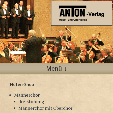
Anton Verlag
Musik- und Chorverlag
Menü
Zum
Noten-Shop
Inhalt
springen
Männerchor
dreistimmig
Männerchor mit Oberchor