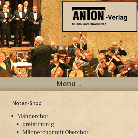
Anton Verlag
Musik- und Chorverlag
Menü
Zum
Noten-Shop
Inhalt
springen
Männerchor
dreistimmig
Männerchor mit Oberchor