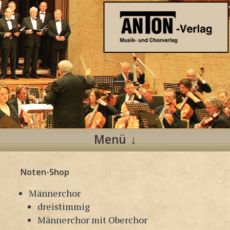
Anton Verlag
Musik- und Chorverlag
Menü
Zum
Noten-Shop
Inhalt
springen
Männerchor
dreistimmig
Männerchor mit Oberchor