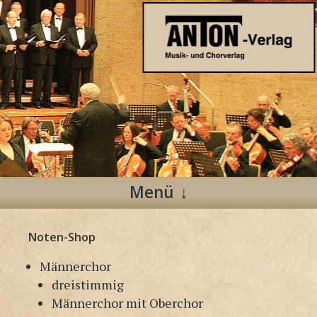
Anton Verlag
Musik- und Chorverlag
Menü
Zum
Noten-Shop
Inhalt
springen
Männerchor
dreistimmig
Männerchor mit Oberchor