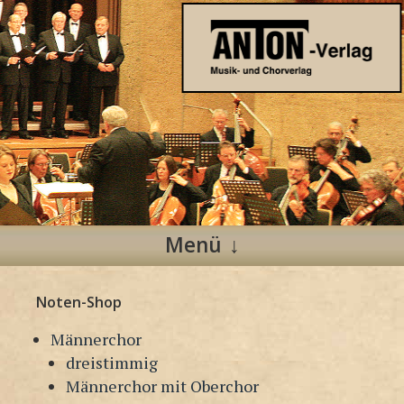
Anton Verlag
Musik- und Chorverlag
Menü
Zum
Noten-Shop
Inhalt
springen
Männerchor
dreistimmig
Männerchor mit Oberchor