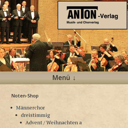
Anton Verlag
Musik- und Chorverlag
Menü
Zum
Noten-Shop
Inhalt
springen
Männerchor
dreistimmig
Advent / Weihnachten a