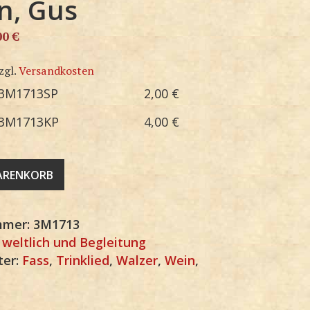
n, Gus
00
€
zgl.
Versandkosten
3M1713SP
2,00
€
3M1713KP
4,00
€
WARENKORB
mmer:
3M1713
:
weltlich und Begleitung
ter:
Fass
,
Trinklied
,
Walzer
,
Wein
,