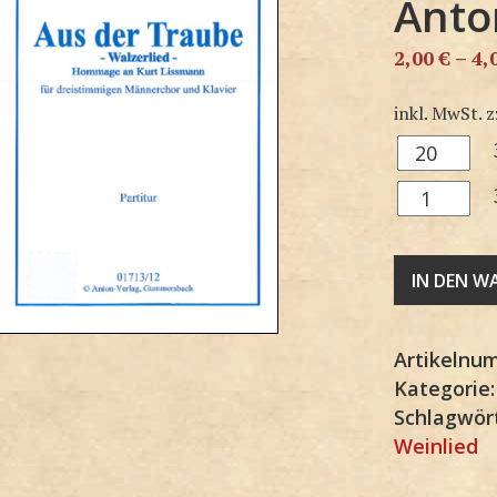
Anto
2,00
€
–
4,
inkl. MwSt.
z
3M1713SP
Menge
3M1713KP
Menge
IN DEN 
Artikelnu
Kategorie
Schlagwör
Weinlied