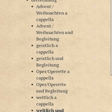
Advent /
Weihnachten a
cappella
Advent /
Weihnachten und
Begleitung
geistlich a
cappella
geistlich und
Begleitung
Oper/Operette a
cappella
Oper/Operette
und Begleitung
weltlich a
cappella
weltlich und