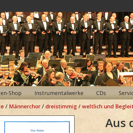
ten-Shop
Instrumentalwerke
CDs
Servi
te
/
Männerchor
/
dreistimmig
/
weltlich und Beglei
Aus 