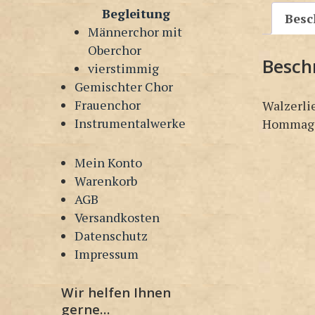
Begleitung
Besc
Männerchor mit
Oberchor
Besch
vierstimmig
Gemischter Chor
Frauenchor
Walzerli
Instrumentalwerke
Hommage
Mein Konto
Warenkorb
AGB
Versandkosten
Datenschutz
Impressum
Wir helfen Ihnen
gerne…