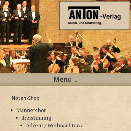
Anton Verlag
Musik- und Chorverlag
Menü
Zum
Noten-Shop
Inhalt
springen
Männerchor
dreistimmig
Advent / Weihnachten a