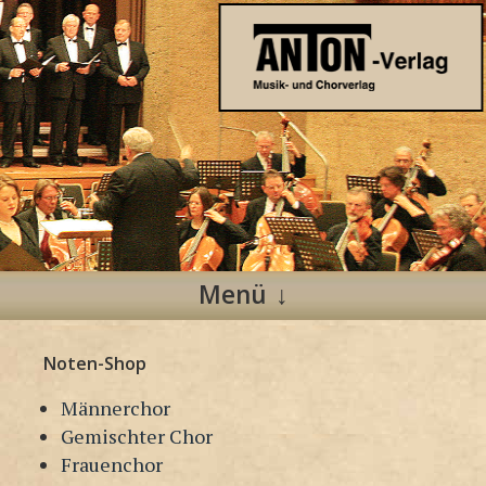
Anton Verlag
Musik- und Chorverlag
Menü
Zum
Noten-Shop
Inhalt
springen
Männerchor
Gemischter Chor
Frauenchor