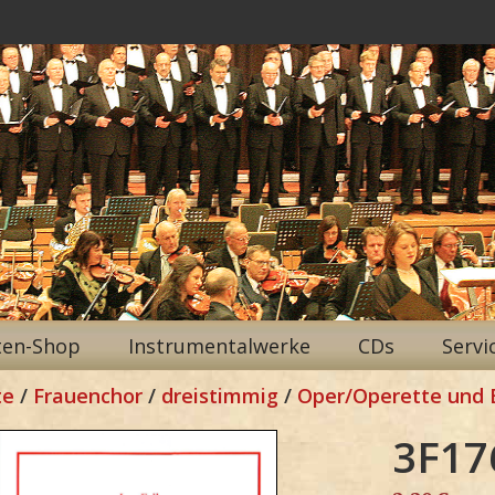
ten-Shop
Instrumentalwerke
CDs
Servi
te
/
Frauenchor
/
dreistimmig
/
Oper/Operette und 
3F17