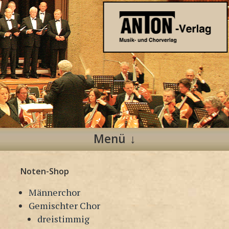
Anton Verlag
Musik- und Chorverlag
Menü
Zum
Noten-Shop
Inhalt
springen
Männerchor
Gemischter Chor
dreistimmig