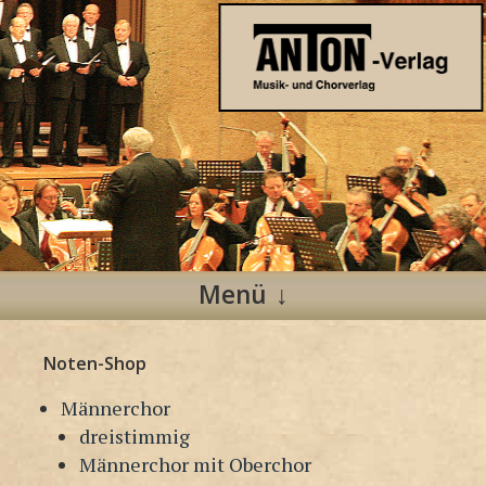
Anton Verlag
Musik- und Chorverlag
Menü
Zum
Noten-Shop
Inhalt
springen
Männerchor
dreistimmig
Männerchor mit Oberchor