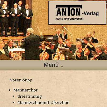
Anton Verlag
Musik- und Chorverlag
Menü
Zum
Noten-Shop
Inhalt
springen
Männerchor
dreistimmig
Männerchor mit Oberchor