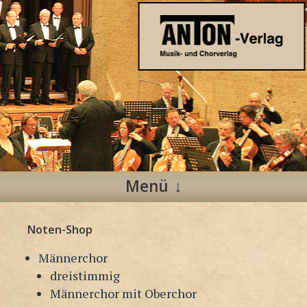
Anton Verlag
Musik- und Chorverlag
Menü
Zum
Noten-Shop
Inhalt
springen
Männerchor
dreistimmig
Männerchor mit Oberchor