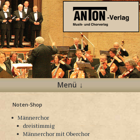
Anton Verlag
Musik- und Chorverlag
Menü
Zum
Noten-Shop
Inhalt
springen
Männerchor
dreistimmig
Männerchor mit Oberchor